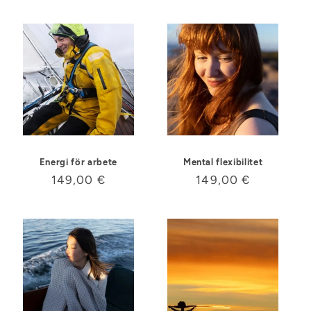
pris
pris
Energi för arbete
Mental flexibilitet
Ordinarie
149,00 €
Ordinarie
149,00 €
pris
pris