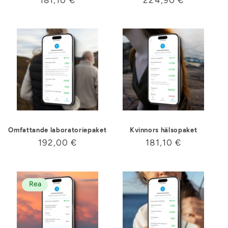
r
pris
pris
i
e
:
Omfattande laboratoriepaket
Kvinnors hälsopaket
Ordinarie
192,00 €
Ordinarie
181,10 €
pris
pris
Rea