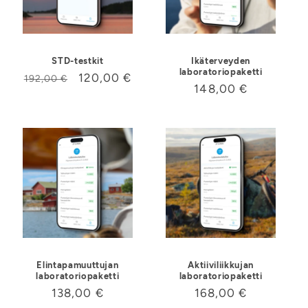
STD-testkit
Ikäterveyden
laboratoriopaketti
Ordinarie
Försäljningspris
120,00 €
192,00 €
Ordinarie
148,00 €
pris
pris
Elintapamuuttujan
Aktiiviliikkujan
laboratoriopaketti
laboratoriopaketti
Ordinarie
138,00 €
Ordinarie
168,00 €