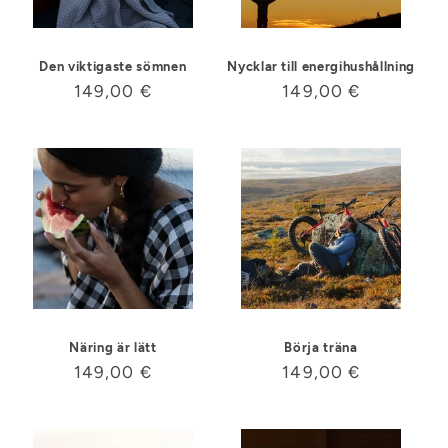
Den viktigaste sömnen
Nycklar till energihushållning
Ordinarie
149,00 €
Ordinarie
149,00 €
pris
pris
Näring är lätt
Börja träna
Ordinarie
149,00 €
Ordinarie
149,00 €
pris
pris