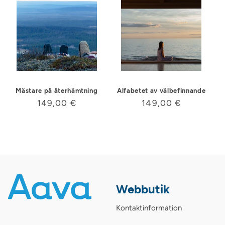
Mästare på återhämtning
Alfabetet av välbefinnande
Ordinarie
149,00 €
Ordinarie
149,00 €
pris
pris
Webbutik
Kontaktinformation